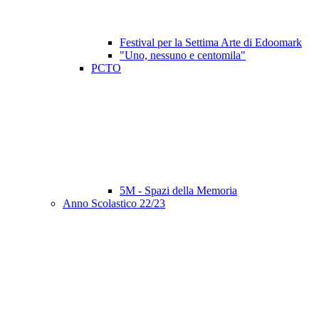
Festival per la Settima Arte di Edoomark
"Uno, nessuno e centomila"
PCTO
5M - Spazi della Memoria
Anno Scolastico 22/23