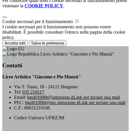
Per conoscere quali sono i cookie necessari al funzionamento potete
visionare la
COOKIE POLICY
.
Cookie necessari per il funzionamento
I cookie necessari per il funzionamento non possono essere
disabilitati. È possibile consultare l'elenco nella pagina della cookie
policy.
Accetta tutti
Salva le preferenze
Liceo Artistico "Giacomo e Pio Manzù"
Contatti
Liceo Artistico "Giacomo e Pio Manzù"
Via T. Tasso, 18 - 24121 Bergamo
Tel:
035 210117
Email:
bgsl01000t@istruzione.it
Link per inviare una mail
PEC:
bgsl01000t@pec.istruzione.it
Link per inviare una mail
C.F.: 80031210166
Codice Univoco UFRZ3M