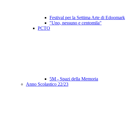
Festival per la Settima Arte di Edoomark
"Uno, nessuno e centomila"
PCTO
5M - Spazi della Memoria
Anno Scolastico 22/23