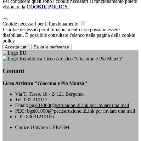
Per conoscere quali sono i cookie necessari al funzionamento potete
visionare la
COOKIE POLICY
.
Cookie necessari per il funzionamento
I cookie necessari per il funzionamento non possono essere
disabilitati. È possibile consultare l'elenco nella pagina della cookie
policy.
Accetta tutti
Salva le preferenze
Liceo Artistico "Giacomo e Pio Manzù"
Contatti
Liceo Artistico "Giacomo e Pio Manzù"
Via T. Tasso, 18 - 24121 Bergamo
Tel:
035 210117
Email:
bgsl01000t@istruzione.it
Link per inviare una mail
PEC:
bgsl01000t@pec.istruzione.it
Link per inviare una mail
C.F.: 80031210166
Codice Univoco UFRZ3M