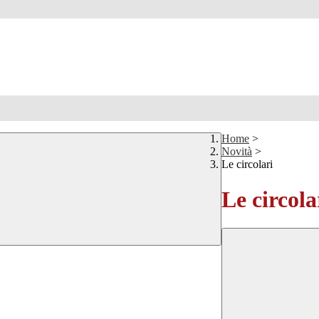
Home
>
Novità
>
Le circolari
Le circola