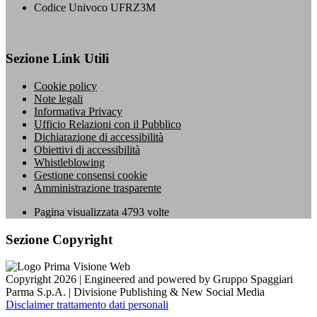
Codice Univoco UFRZ3M
Sezione Link Utili
Cookie policy
Note legali
Informativa Privacy
Ufficio Relazioni con il Pubblico
Dichiarazione di accessibilità
Obiettivi di accessibilità
Whistleblowing
Gestione consensi cookie
Amministrazione trasparente
Pagina visualizzata
4793
volte
Sezione Copyright
Copyright 2026 | Engineered and powered by Gruppo Spaggiari
Parma S.p.A. | Divisione Publishing & New Social Media
Disclaimer trattamento dati personali