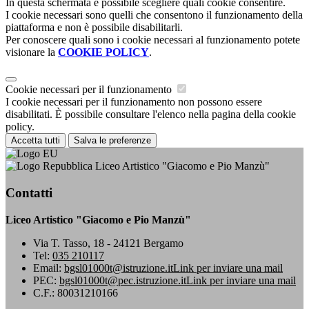
In questa schermata è possibile scegliere quali cookie consentire.
I cookie necessari sono quelli che consentono il funzionamento della
piattaforma e non è possibile disabilitarli.
Per conoscere quali sono i cookie necessari al funzionamento potete
visionare la
COOKIE POLICY
.
Cookie necessari per il funzionamento
I cookie necessari per il funzionamento non possono essere
disabilitati. È possibile consultare l'elenco nella pagina della cookie
policy.
Accetta tutti
Salva le preferenze
Liceo Artistico "Giacomo e Pio Manzù"
Contatti
Liceo Artistico "Giacomo e Pio Manzù"
Via T. Tasso, 18 - 24121 Bergamo
Tel:
035 210117
Email:
bgsl01000t@istruzione.it
Link per inviare una mail
PEC:
bgsl01000t@pec.istruzione.it
Link per inviare una mail
C.F.: 80031210166