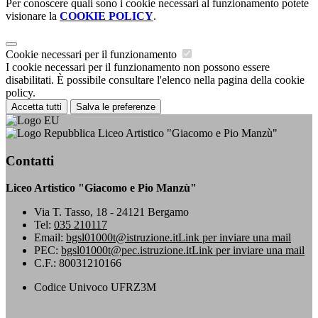
Per conoscere quali sono i cookie necessari al funzionamento potete
visionare la
COOKIE POLICY
.
Cookie necessari per il funzionamento
I cookie necessari per il funzionamento non possono essere
disabilitati. È possibile consultare l'elenco nella pagina della cookie
policy.
Accetta tutti
Salva le preferenze
Liceo Artistico "Giacomo e Pio Manzù"
Contatti
Liceo Artistico "Giacomo e Pio Manzù"
Via T. Tasso, 18 - 24121 Bergamo
Tel:
035 210117
Email:
bgsl01000t@istruzione.it
Link per inviare una mail
PEC:
bgsl01000t@pec.istruzione.it
Link per inviare una mail
C.F.: 80031210166
Codice Univoco UFRZ3M