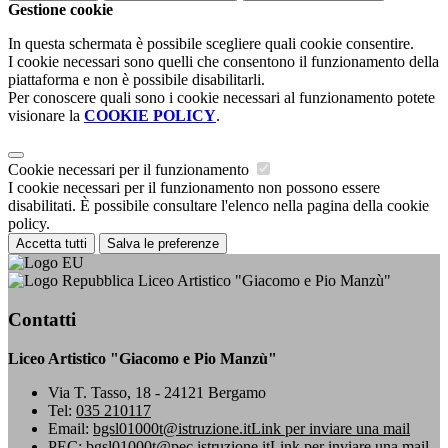
Gestione cookie
In questa schermata è possibile scegliere quali cookie consentire.
I cookie necessari sono quelli che consentono il funzionamento della
piattaforma e non è possibile disabilitarli.
Per conoscere quali sono i cookie necessari al funzionamento potete
visionare la
COOKIE POLICY
.
Cookie necessari per il funzionamento
I cookie necessari per il funzionamento non possono essere
disabilitati. È possibile consultare l'elenco nella pagina della cookie
policy.
Accetta tutti
Salva le preferenze
Liceo Artistico "Giacomo e Pio Manzù"
Contatti
Liceo Artistico "Giacomo e Pio Manzù"
Via T. Tasso, 18 - 24121 Bergamo
Tel:
035 210117
Email:
bgsl01000t@istruzione.it
Link per inviare una mail
PEC:
bgsl01000t@pec.istruzione.it
Link per inviare una mail