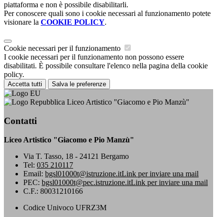
piattaforma e non è possibile disabilitarli.
Per conoscere quali sono i cookie necessari al funzionamento potete
visionare la
COOKIE POLICY
.
Cookie necessari per il funzionamento
I cookie necessari per il funzionamento non possono essere
disabilitati. È possibile consultare l'elenco nella pagina della cookie
policy.
Accetta tutti
Salva le preferenze
Liceo Artistico "Giacomo e Pio Manzù"
Contatti
Liceo Artistico "Giacomo e Pio Manzù"
Via T. Tasso, 18 - 24121 Bergamo
Tel:
035 210117
Email:
bgsl01000t@istruzione.it
Link per inviare una mail
PEC:
bgsl01000t@pec.istruzione.it
Link per inviare una mail
C.F.: 80031210166
Codice Univoco UFRZ3M