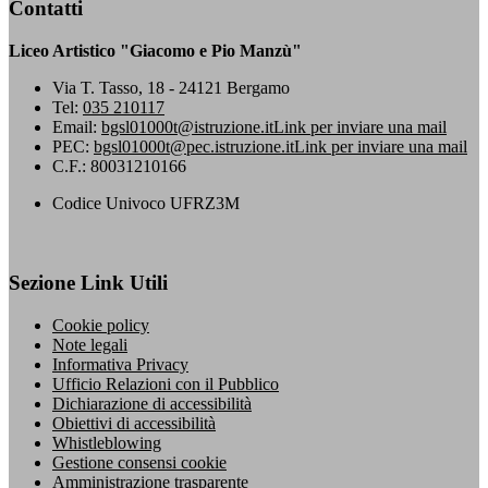
Contatti
Liceo Artistico "Giacomo e Pio Manzù"
Via T. Tasso, 18 - 24121 Bergamo
Tel:
035 210117
Email:
bgsl01000t@istruzione.it
Link per inviare una mail
PEC:
bgsl01000t@pec.istruzione.it
Link per inviare una mail
C.F.: 80031210166
Codice Univoco UFRZ3M
Sezione Link Utili
Cookie policy
Note legali
Informativa Privacy
Ufficio Relazioni con il Pubblico
Dichiarazione di accessibilità
Obiettivi di accessibilità
Whistleblowing
Gestione consensi cookie
Amministrazione trasparente