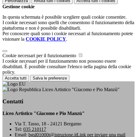
Personalizza
Rifiuta tutti
i cookies
Accetta tutti
i cookies
Gestione cookie
In questa schermata è possibile scegliere quali cookie consentire.
I cookie necessari sono quelli che consentono il funzionamento della
piattaforma e non è possibile disabilitarli.
Per conoscere quali sono i cookie necessari al funzionamento potete
visionare la
COOKIE POLICY
.
Cookie necessari per il funzionamento
I cookie necessari per il funzionamento non possono essere
disabilitati. È possibile consultare l'elenco nella pagina della cookie
policy.
Accetta tutti
Salva le preferenze
Liceo Artistico "Giacomo e Pio Manzù"
Contatti
Liceo Artistico "Giacomo e Pio Manzù"
Via T. Tasso, 18 - 24121 Bergamo
Tel:
035 210117
Email:
bgsl01000t@istruzione.it
Link per inviare una mail