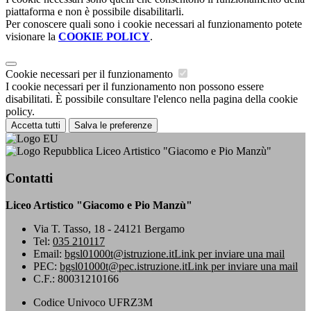
piattaforma e non è possibile disabilitarli.
Per conoscere quali sono i cookie necessari al funzionamento potete
visionare la
COOKIE POLICY
.
Cookie necessari per il funzionamento
I cookie necessari per il funzionamento non possono essere
disabilitati. È possibile consultare l'elenco nella pagina della cookie
policy.
Accetta tutti
Salva le preferenze
Liceo Artistico "Giacomo e Pio Manzù"
Contatti
Liceo Artistico "Giacomo e Pio Manzù"
Via T. Tasso, 18 - 24121 Bergamo
Tel:
035 210117
Email:
bgsl01000t@istruzione.it
Link per inviare una mail
PEC:
bgsl01000t@pec.istruzione.it
Link per inviare una mail
C.F.: 80031210166
Codice Univoco UFRZ3M