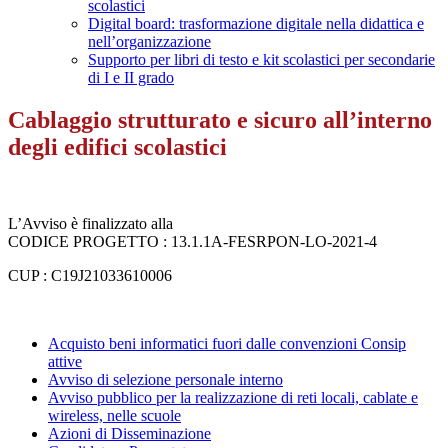
scolastici
Digital board: trasformazione digitale nella didattica e
nell’organizzazione
Supporto per libri di testo e kit scolastici per secondarie
di I e II grado
Cablaggio strutturato e sicuro all’interno
degli edifici scolastici
L’Avviso è finalizzato alla
CODICE PROGETTO : 13.1.1A-FESRPON-LO-2021-4
CUP : C19J21033610006
Acquisto beni informatici fuori dalle convenzioni Consip
attive
Avviso di selezione personale interno
Avviso pubblico per la realizzazione di reti locali, cablate e
wireless, nelle scuole
Azioni di Disseminazione