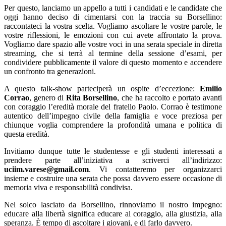
Per questo, lanciamo un appello a tutti i candidati e le candidate che
oggi hanno deciso di cimentarsi con la traccia su Borsellino:
raccontateci la vostra scelta. Vogliamo ascoltare le vostre parole, le
vostre riflessioni, le emozioni con cui avete affrontato la prova.
Vogliamo dare spazio alle vostre voci in una serata speciale in diretta
streaming, che si terrà al termine della sessione d’esami, per
condividere pubblicamente il valore di questo momento e accendere
un confronto tra generazioni.
A questo talk-show parteciperà un ospite d’eccezione:
Emilio
Corrao
, genero di
Rita Borsellino
, che ha raccolto e portato avanti
con coraggio l’eredità morale del fratello Paolo. Corrao è testimone
autentico dell’impegno civile della famiglia e voce preziosa per
chiunque voglia comprendere la profondità umana e politica di
questa eredità.
Invitiamo dunque tutte le studentesse e gli studenti interessati a
prendere parte all’iniziativa a scriverci all’indirizzo:
uciim.varese@gmail.com
. Vi contatteremo per organizzarci
insieme e costruire una serata che possa davvero essere occasione di
memoria viva e responsabilità condivisa.
Nel solco lasciato da Borsellino, rinnoviamo il nostro impegno:
educare alla libertà significa educare al coraggio, alla giustizia, alla
speranza. È tempo di ascoltare i giovani, e di farlo davvero.