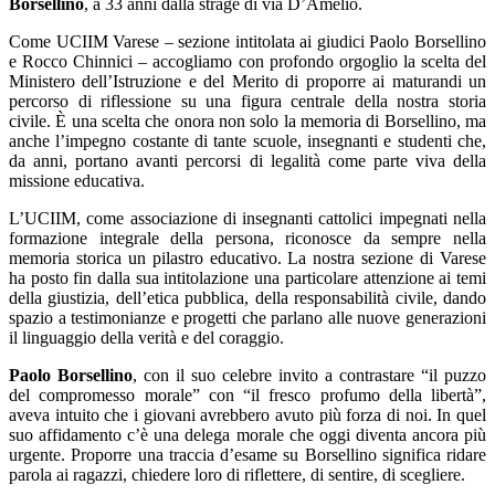
Borsellino
, a 33 anni dalla strage di via D’Amelio.
Come UCIIM Varese – sezione intitolata ai giudici Paolo Borsellino
e Rocco Chinnici – accogliamo con profondo orgoglio la scelta del
Ministero dell’Istruzione e del Merito di proporre ai maturandi un
percorso di riflessione su una figura centrale della nostra storia
civile. È una scelta che onora non solo la memoria di Borsellino, ma
anche l’impegno costante di tante scuole, insegnanti e studenti che,
da anni, portano avanti percorsi di legalità come parte viva della
missione educativa.
L’UCIIM, come associazione di insegnanti cattolici impegnati nella
formazione integrale della persona, riconosce da sempre nella
memoria storica un pilastro educativo. La nostra sezione di Varese
ha posto fin dalla sua intitolazione una particolare attenzione ai temi
della giustizia, dell’etica pubblica, della responsabilità civile, dando
spazio a testimonianze e progetti che parlano alle nuove generazioni
il linguaggio della verità e del coraggio.
Paolo Borsellino
, con il suo celebre invito a contrastare “il puzzo
del compromesso morale” con “il fresco profumo della libertà”,
aveva intuito che i giovani avrebbero avuto più forza di noi. In quel
suo affidamento c’è una delega morale che oggi diventa ancora più
urgente. Proporre una traccia d’esame su Borsellino significa ridare
parola ai ragazzi, chiedere loro di riflettere, di sentire, di scegliere.